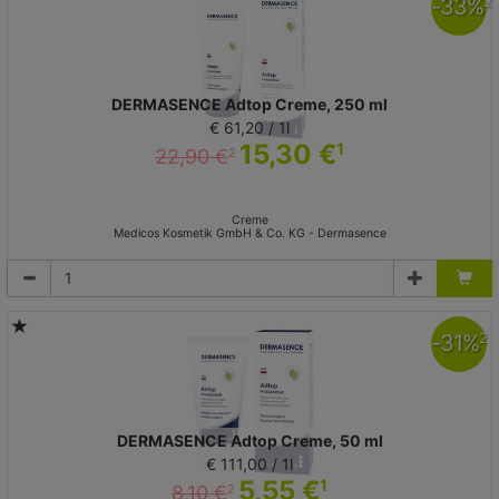
-
33
%
2
DERMASENCE Adtop Creme, 250 ml
€ 61,20 / 1l
15,30 €
1
22,90 €
2
Creme
Medicos Kosmetik GmbH & Co. KG - Dermasence
-
31
%
2
DERMASENCE Adtop Creme, 50 ml
€ 111,00 / 1l
5,55 €
1
8,10 €
2