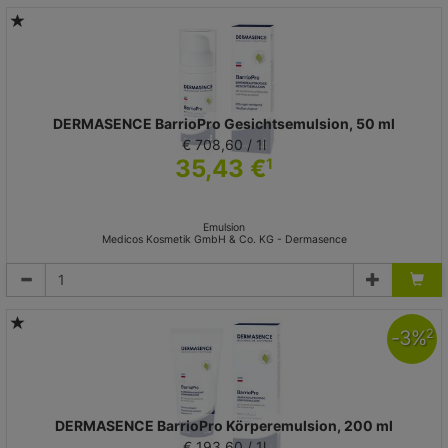
DERMASENCE BarrioPro Gesichtsemulsion, 50 ml
€ 708,60 / 1l
35,43 €
1
Emulsion
Medicos Kosmetik GmbH & Co. KG - Dermasence
-
3
%
2
DERMASENCE BarrioPro Körperemulsion, 200 ml
€ 193,60 / 1l