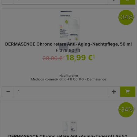
-
34
%
2
DERMASENCE Chrono retare Anti-Aging-Nachtpflege, 50 ml
€ 379,80 / 1l
18,99 €
1
28,90 €
2
Nachtcreme
Medicos Kosmetik GmbH & Co. KG - Dermasence
-
34
%
2
DERMASENCE Chrono retare Anti-Aging-Tagespf.LSF 50,