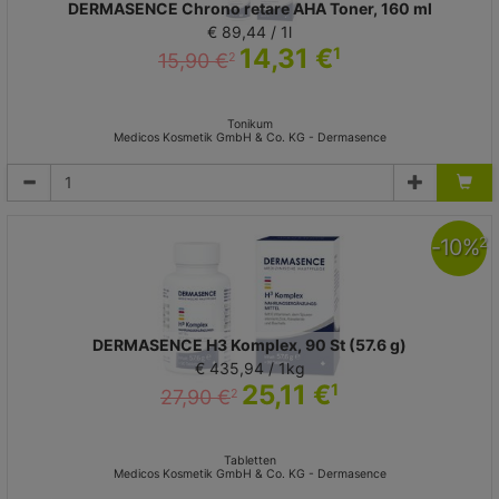
DERMASENCE Chrono retare AHA Toner, 160 ml
€ 89,44 / 1l
14,31 €
1
15,90 €
2
Tonikum
Medicos Kosmetik GmbH & Co. KG - Dermasence
-
10
%
2
DERMASENCE H3 Komplex, 90 St (57.6 g)
€ 435,94 / 1kg
25,11 €
1
27,90 €
2
Tabletten
Medicos Kosmetik GmbH & Co. KG - Dermasence