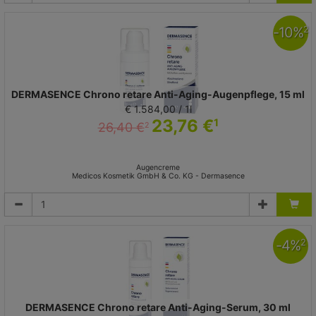
-
10
%
2
DERMASENCE Chrono retare Anti-Aging-Augenpflege, 15 ml
€ 1.584,00 / 1l
23,76 €
1
26,40 €
2
Augencreme
Medicos Kosmetik GmbH & Co. KG - Dermasence
-
4
%
2
DERMASENCE Chrono retare Anti-Aging-Serum, 30 ml