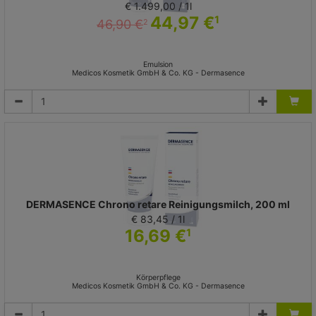
€ 1.499,00 / 1l
44,97 €
1
46,90 €
2
Emulsion
Medicos Kosmetik GmbH & Co. KG - Dermasence
DERMASENCE Chrono retare Reinigungsmilch, 200 ml
€ 83,45 / 1l
16,69 €
1
Körperpflege
Medicos Kosmetik GmbH & Co. KG - Dermasence