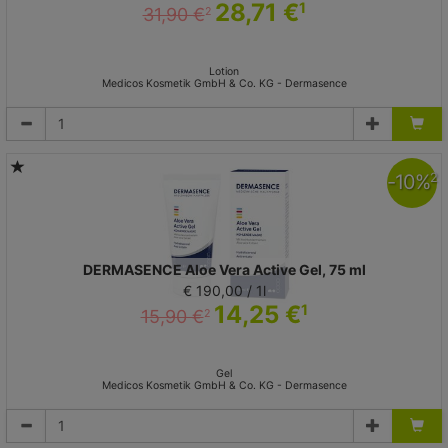
28,71 €
1
31,90 €
2
Lotion
Medicos Kosmetik GmbH & Co. KG - Dermasence
-
10
%
2
DERMASENCE Aloe Vera Active Gel, 75 ml
€ 190,00 / 1l
14,25 €
1
15,90 €
2
Gel
Medicos Kosmetik GmbH & Co. KG - Dermasence