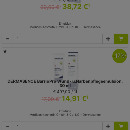
38,72 €
1
39,90 €
2
Emulsion
Medicos Kosmetik GmbH & Co. KG - Dermasence
-
17
%
2
DERMASENCE BarrioPro Wund- u.Narbenpflegeemulsion,
30 ml
€ 497,00 / 1l
14,91 €
1
17,90 €
2
Emulsion
Medicos Kosmetik GmbH & Co. KG - Dermasence