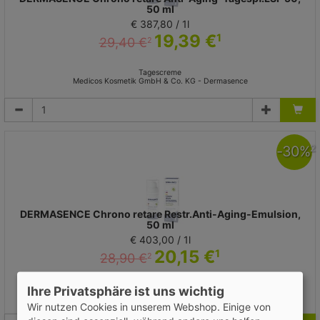
50 ml
€ 387,80 / 1l
19,39 €
1
29,40 €
2
Tagescreme
Medicos Kosmetik GmbH & Co. KG - Dermasence
-
30
%
2
DERMASENCE Chrono retare Restr.Anti-Aging-Emulsion,
50 ml
€ 403,00 / 1l
20,15 €
1
28,90 €
2
Emulsion
Ihre Privatsphäre ist uns wichtig
Medicos Kosmetik GmbH & Co. KG - Dermasence
Wir nutzen Cookies in unserem Webshop. Einige von