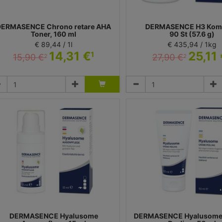
DERMASENCE Chrono retare AHA
DERMASENCE H3 Komp
Toner, 160 ml
90 St (57.6 g)
€ 89,44 / 1l
€ 435,94 / 1kg
14,31 €
25,11
1
15,90 €
27,90 €
2
2
Tonikum
Tabletten
dicos Kosmetik GmbH & Co. KG - Dermasence
Medicos Kosmetik GmbH & Co. KG -
DERMASENCE Hyalusome
DERMASENCE Hyalusome