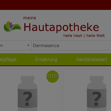
erpflege
Ernährung
Sanitätsbedarf
-
31
%
2