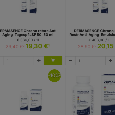
ERMASENCE Chrono retare Anti-
DERMASENCE Chrono r
Aging-Tagespf.LSF 50, 50 ml
Restr.Anti-Aging-Emulsio
€ 386,00 / 1l
€ 403,00 / 1l
19,30 €
20,15
1
29,40 €
28,90 €
2
2
Tagescreme
Emulsion
dicos Kosmetik GmbH & Co. KG - Dermasence
Medicos Kosmetik GmbH & Co. KG -
-
10
%
2