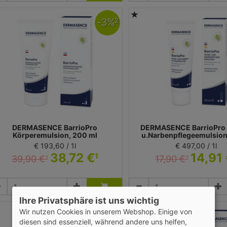
-
3
%
2
DERMASENCE BarrioPro
DERMASENCE BarrioPro
Körperemulsion, 200 ml
u.Narbenpflegeemulsion
€ 193,60 / 1l
€ 497,00 / 1l
38,72 €
14,91
1
39,90 €
17,90 €
2
2
Emulsion
Emulsion
dicos Kosmetik GmbH & Co. KG - Dermasence
Medicos Kosmetik GmbH & Co. KG -
Ihre Privatsphäre ist uns wichtig
Wir nutzen Cookies in unserem Webshop. Einige von
-
4
%
2
diesen sind essenziell, während andere uns helfen,