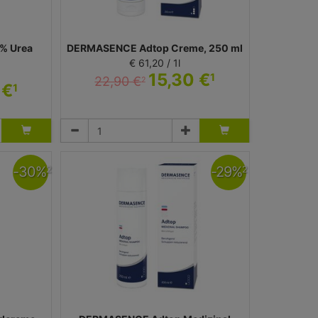
% Urea
DERMASENCE Adtop Creme, 250 ml
€ 61,20 / 1l
15,30 €
1
22,90 €
2
 €
1
Creme
 Dermasence
Medicos Kosmetik GmbH & Co. KG - Dermasence
-
30
%
-
29
%
2
2