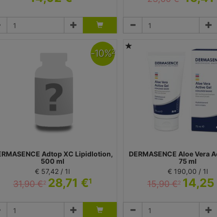
Duschgel
Creme
dicos Kosmetik GmbH & Co. KG - Dermasence
Medicos Kosmetik GmbH & Co. KG -
-
10
%
2
RMASENCE Adtop XC Lipidlotion,
DERMASENCE Aloe Vera Ac
500 ml
75 ml
€ 57,42 / 1l
€ 190,00 / 1l
28,71 €
14,25
1
31,90 €
15,90 €
2
2
Lotion
Gel
dicos Kosmetik GmbH & Co. KG - Dermasence
Medicos Kosmetik GmbH & Co. KG -