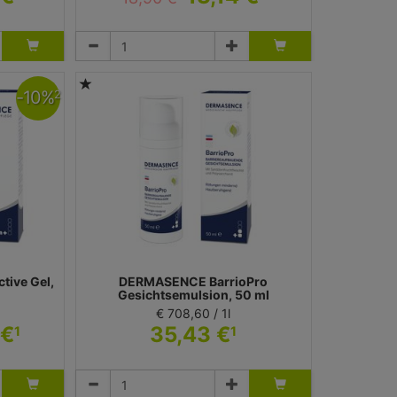
Lotion
 Dermasence
Medicos Kosmetik GmbH & Co. KG - Dermasence
-
10
%
2
tive Gel,
DERMASENCE BarrioPro
Gesichtsemulsion, 50 ml
€ 708,60 / 1l
 €
35,43 €
1
1
Emulsion
 Dermasence
Medicos Kosmetik GmbH & Co. KG - Dermasence