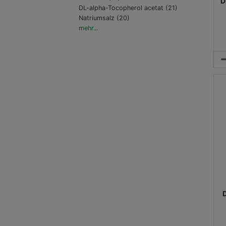
D
DL-alpha-Tocopherol acetat (21)
Natriumsalz (20)
mehr...
Me