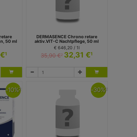
etare
DERMASENCE Chrono retare
n, 50 ml
aktiv.VIT-C Nachtpflege, 50 ml
€ 646,20 / 1l
 €
32,31 €
1
1
35,90 €
2
Nachtcreme
 Dermasence
Medicos Kosmetik GmbH & Co. KG - Dermasence
-
10
%
-
30
%
2
2