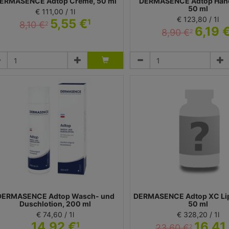
ERMASENCE Adtop Creme, 50 ml
DERMASENCE Adtop Han
50 ml
€ 111,00 / 1l
€ 123,80 / 1l
5,55 €
1
8,10 €
2
6,19 
8,90 €
2
Creme
Creme
dicos Kosmetik GmbH & Co. KG - Dermasence
Medicos Kosmetik GmbH & Co. KG -
DERMASENCE Adtop Wasch- und
DERMASENCE Adtop XC Li
Duschlotion, 200 ml
50 ml
€ 74,60 / 1l
€ 328,20 / 1l
14,92 €
16,41
1
23,60 €
2