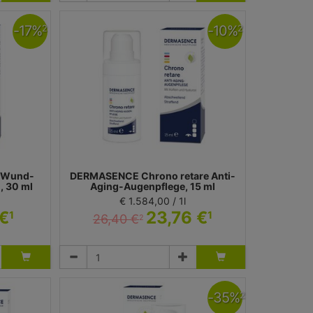
-
17
%
-
10
%
2
2
 Wund-
DERMASENCE Chrono retare Anti-
, 30 ml
Aging-Augenpflege, 15 ml
€ 1.584,00 / 1l
 €
23,76 €
1
1
26,40 €
2
Augencreme
 Dermasence
Medicos Kosmetik GmbH & Co. KG - Dermasence
-
35
%
2