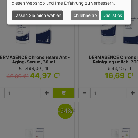
diesen Webshop und Ihre Erfahrung zu verbessern.
Lassen Sie mich wählen
Ich lehne ab
Das ist ok
ERMASENCE Chrono retare Anti-
DERMASENCE Chrono r
Aging-Serum, 30 ml
Reinigungsmilch, 20
€ 1.499,00 / 1l
€ 83,45 / 1l
44,97 €
16,69 €
1
1
46,90 €
2
Emulsion
Körperpflege
dicos Kosmetik GmbH & Co. KG - Dermasence
Medicos Kosmetik GmbH & Co. KG -
-
34
%
2