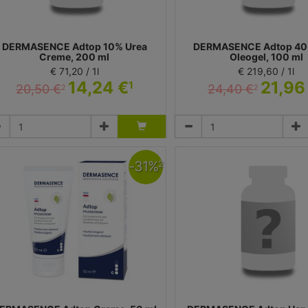
DERMASENCE Adtop 10% Urea
DERMASENCE Adtop 40
Creme, 200 ml
Oleogel, 100 ml
€ 71,20 / 1l
€ 219,60 / 1l
14,24 €
21,96
1
20,50 €
24,40 €
2
2
Creme
Gel
dicos Kosmetik GmbH & Co. KG - Dermasence
Medicos Kosmetik GmbH & Co. KG -
-
31
%
2