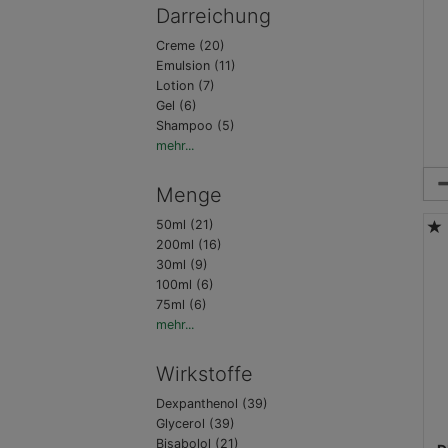
Darreichung
Creme (20)
Emulsion (11)
Lotion (7)
Gel (6)
Shampoo (5)
mehr...
Me
Menge
50ml (21)
200ml (16)
30ml (9)
100ml (6)
75ml (6)
mehr...
Wirkstoffe
Dexpanthenol (39)
Glycerol (39)
Bisabolol (21)