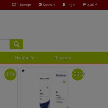
E-Rezept
Kontakt
Login
0,00
€
Hauthelfer
Rezepte
-
10
%
-
33
%
2
2