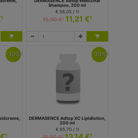
dcreme,
DERMASENCE Adtop Medizinal
Shampoo, 200 ml
€ 56,05 / 1l
€
11,21 €
1
1
15,90 €
2
Shampoo
 Dermasence
Medicos Kosmetik GmbH & Co. KG - Dermasence
-
30
%
-
30
%
2
2
pidcreme,
DERMASENCE Adtop XC Lipidlotion,
200 ml
€ 65,70 / 1l
 €
13,14 €
1
1
18,90 €
2